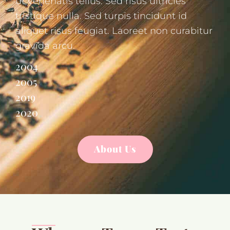
ut venenatis tellus. Sed risus ultricies
tristique nulla. Sed turpis tincidunt id
aliquet risus feugiat. Laoreet non curabitur
gravida arcu.
2004
2005
2019
2020
About Us