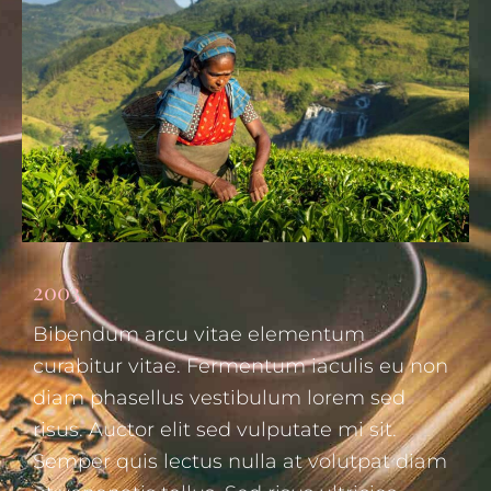
2003
Bibendum arcu vitae elementum
curabitur vitae. Fermentum iaculis eu non
diam phasellus vestibulum lorem sed
risus. Auctor elit sed vulputate mi sit.
Semper quis lectus nulla at volutpat diam